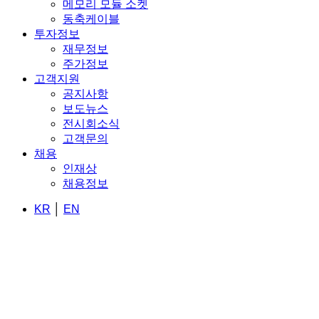
메모리 모듈 소켓
동축케이블
투자정보
재무정보
주가정보
고객지원
공지사항
보도뉴스
전시회소식
고객문의
채용
인재상
채용정보
KR
│
EN
우리는 첨단 기술로
세상을 연결합니다