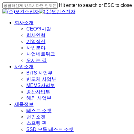
S
Hit enter to search or ESC to close
k
C
i
l
p
o
M
회사소개
t
s
e
CEO인사말
o
e
n
회사연혁
m
S
u
기업정신
a
e
i
사업분야
a
n
r
사업네트워크
c
c
오시는 길
o
h
사업소개
n
BiTS 사업부
t
반도체 사업부
e
n
MEMS사업부
t
송산사업부
해외 사업부
제품정보
테스트 소켓
번인소켓
스프링 핀
SSD 모듈 테스트 소켓